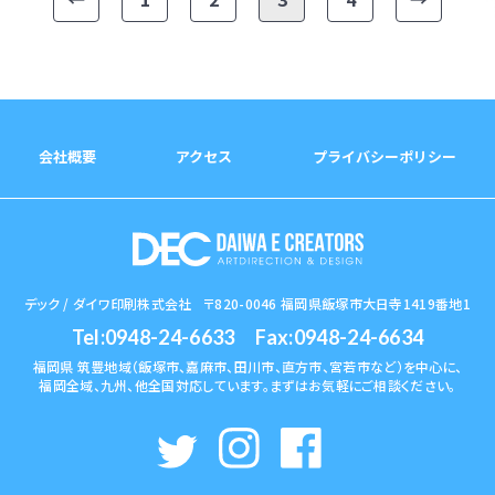
会社概要
アクセス
プライバシーポリシー
デック / ダイワ印刷株式会社
〒820-0046 福岡県飯塚市大日寺1419番地1
Tel:0948-24-6633
Fax:0948-24-6634
福岡県 筑豊地域（飯塚市、嘉麻市、田川市、直方市、宮若市など）を中心に、​
福岡全域、九州、他全国対応しています。​まずはお気軽にご相談ください。