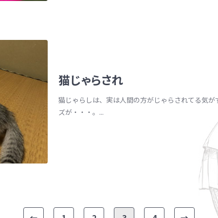
猫じゃらされ
猫じゃらしは、実は人間の方がじゃらされてる気が
ズが・・・。...
←
1
2
3
4
→